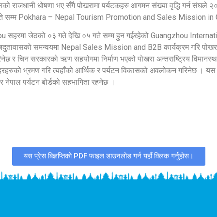
राजधानी धोषणा भए सँगै पोखरामा पर्यटकहरु आगमन संख्या वृद्धि गर्न संघले २०८१ 
े सम्म Pokhara – Nepal Tourism Promotion and Sales Mission in Chin
ngzhou सहरमा जेठको ०३ गते देखि ०५ गते सम्म हुन गईरहेको Guangzhou Intern
ाजदुतावासको समन्वयमा Nepal Sales Mission and B2B कार्यक्रम गरि पोखरा र 
रण गरिनेछ र चिन सरकारको ऋण सहयोगमा निर्माण भएको पोखरा अन्तराष्ट्रिय विमानस्
 शहरहरुको भ्रमण गरि त्यहाँको आर्थिक र पर्यटन विकासको अवलोकन गरिनेछ । यस
ी र नेपाल पर्यटन बोर्डको सहभागिता रहनेछ ।
यस प्रेस बिज्ञप्तिको PDF फाइल डाउनलोड गर्न यहाँ क्लिक गर्नुहोस।