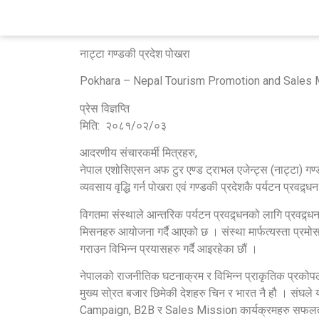
pinup casino
pin up azerbaycan
pin up
1 win casino
Pokhara - Nepal Touris
नाट्टा गण्डकी प्रदेश पोखरा
Pokhara – Nepal Tourism Promotion and Sales M
प्रेस विज्ञप्ति
मिति: २०८१/०२/०३
आदरणीय संचारकर्मी मित्रहरु,
नेपाल एशोसिएसन अफ टुर एण्ड ट्राभल एजेन्ट्स (नाट्टा) गण
व्यवसाय वृद्धि गर्न पोखरा एवं गण्डकी प्रदेशकै पर्यटन प्रवद्र्ध
विगतमा संस्थाले आन्तरिक पर्यटन प्रवद्र्धनको लागि प्रवद्र
मिसनहरु आयोजना गर्दै आएको छ । संस्था मार्फत्यस्ता प्रम
गराउन विभिन्न प्रयासहरु गर्दै आइरहेका छौं ।
नेपालको राजनीतिक घटनाक्रम र विभिन्न प्राकृतिक प्रकोपले 
मुख्य सो्रत बजार छिमेकी देशहरु चिन र भारत नै हौ । संघले
Campaign, B2B र Sales Mission कार्यक्रमहरु सफलतापूर्